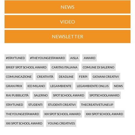
NEWS
VIDEO
NEWSLETTER
#STAYTUNED
#THEYOUNGESTAWARD
AISLA
AWARD
BRIEF SPOT SCHOOL AWARD
CARITAS ITALIANA
COMUNE DI SALERNO
COMUNICAZIONE
CREATIVITÀ
DEADLINE
FERPI
GIOVANI CREATIVI
GRAN PRIX
IED MILANO
LEGAMBIENTE
LEGAMBIENTE ONLUS
NEWS
RAI PUBBLICITÀ
SALERNO
SPOT SCHOOL AWARD
SPOTSCHOOLAWARD
STAYTUNED
STUDENTI
STUDENTI CREATIVI
THECREATIVETUNEUP
THEYOUNGESTAWARD
XIX SPOT SCHOOL AWARD
XXII SPOT SCHOOL AWARD
XXI SPOT SCHOOL AWARD
YOUNG CREATIVES