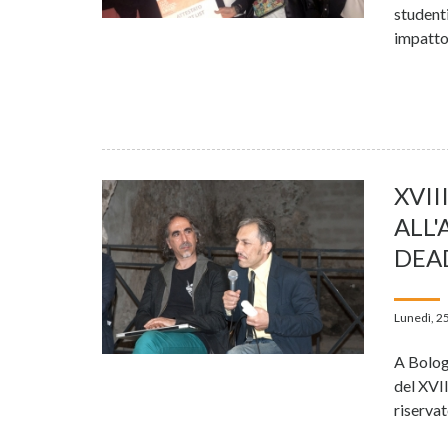
studenti
impatto
XVII
ALL'
DEAD
Lunedì, 2
A Bolog
del XVI
riservat