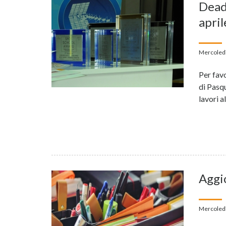
Dead
april
Mercoledì
Per fav
di Pasqu
lavori a
Aggio
Mercoledì