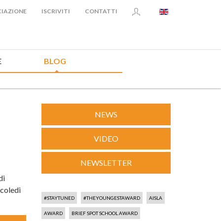
IAZIONE
ISCRIVITI
CONTATTI
E
BLOG
NEWS
VIDEO
NEWSLETTER
di
rcoledi
#STAYTUNED
#THEYOUNGESTAWARD
AISLA
AWARD
BRIEF SPOT SCHOOL AWARD