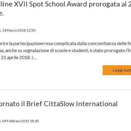
line XVII Spot School Award prorogata al 
e.
, 14 Marzo 2018 11:50
orire la partecipazione resa complicata dalla concomitanza delle fe
a, anche su segnalazione di scuole e studenti, è stato prorogato l’i
l 21 aprile 2018. I…
Leggi tutt
rnato il Brief CittaSlow International
, 04 Febbraio 2015 18:45