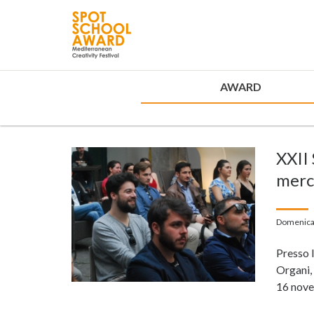
AWARD
XXII
merc
Domenica
Presso 
Organi, 
16 nov