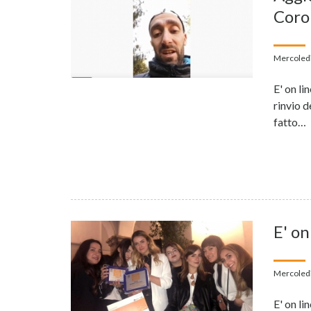
Coro
Mercoledì
E' on li
rinvio 
fatto…
E' on
Mercoledì
E' on li