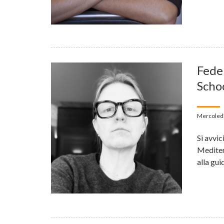
Feder
Scho
Mercoledì
Si avvi
Mediterr
alla gu