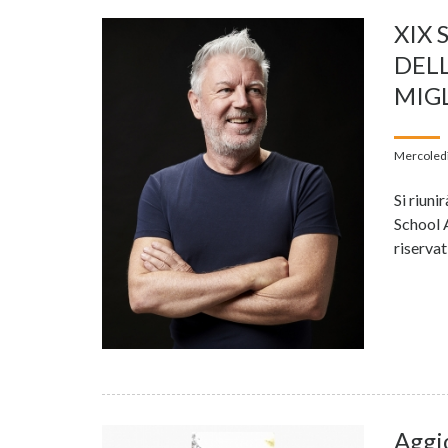
XIX 
DEL
MIG
Mercoledì
Si riuni
School 
riservat
Aggio