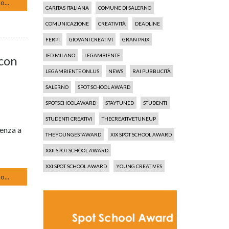
o...
CARITAS ITALIANA
COMUNE DI SALERNO
COMUNICAZIONE
CREATIVITÀ
DEADLINE
FERPI
GIOVANI CREATIVI
GRAN PRIX
IED MILANO
LEGAMBIENTE
 con
LEGAMBIENTE ONLUS
NEWS
RAI PUBBLICITÀ
SALERNO
SPOT SCHOOL AWARD
SPOTSCHOOLAWARD
STAYTUNED
STUDENTI
STUDENTI CREATIVI
THECREATIVETUNEUP
senza a
THEYOUNGESTAWARD
XIX SPOT SCHOOL AWARD
XXII SPOT SCHOOL AWARD
XXI SPOT SCHOOL AWARD
YOUNG CREATIVES
o...