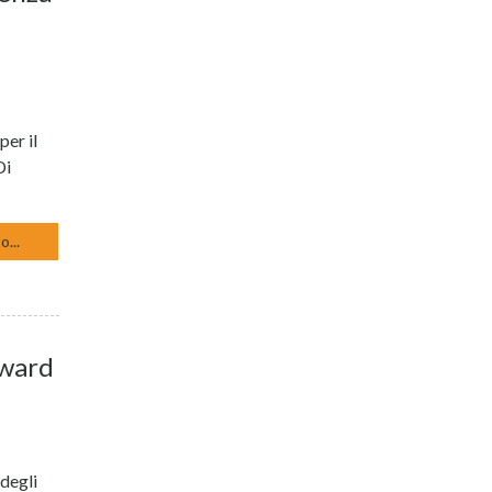
per il
Di
o...
Award
 degli