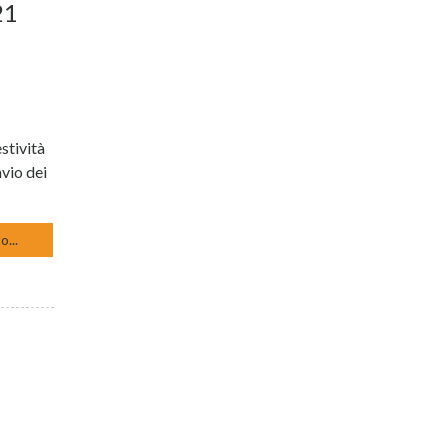
21
stività
nvio dei
o...