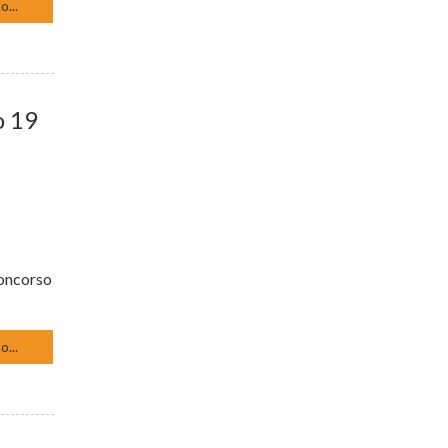
o...
o 19
I
concorso
o...