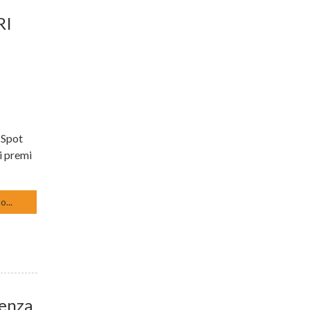
RI
X Spot
i premi
o...
genza