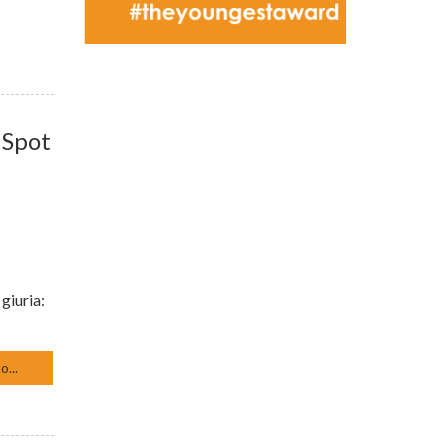
 Spot
 giuria:
o...