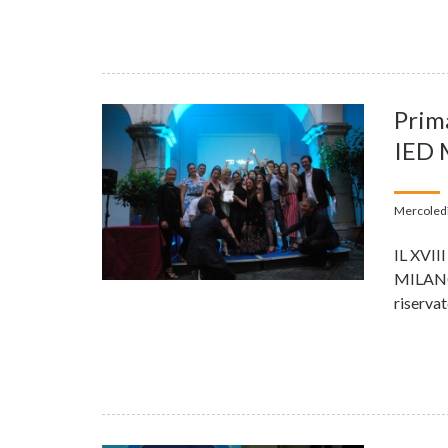
Prim
IED 
Mercoledì
IL XVI
MILANO.
riservat