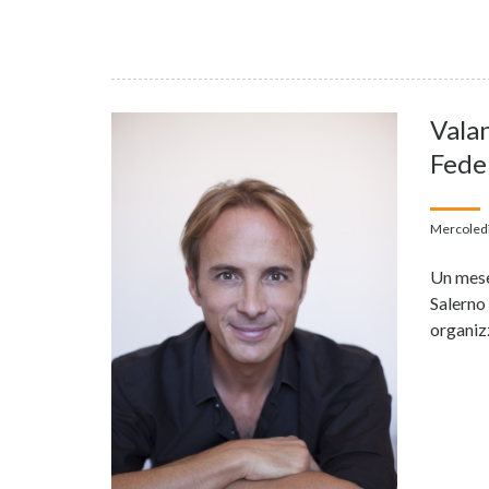
Valan
Feder
Mercoledì
Un mese
Salerno 
organiz