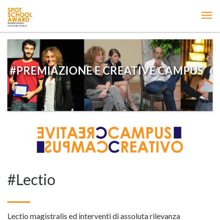
ME
#PREMIAZIONE E CREATIVE CAMPUS
#Lectio
Lectio magistralis ed interventi di assoluta rilevanza