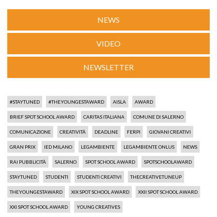
NEWS
VIDEO
NEWSLETTER
#STAYTUNED
#THEYOUNGESTAWARD
AISLA
AWARD
BRIEF SPOT SCHOOL AWARD
CARITAS ITALIANA
COMUNE DI SALERNO
COMUNICAZIONE
CREATIVITÀ
DEADLINE
FERPI
GIOVANI CREATIVI
GRAN PRIX
IED MILANO
LEGAMBIENTE
LEGAMBIENTE ONLUS
NEWS
RAI PUBBLICITÀ
SALERNO
SPOT SCHOOL AWARD
SPOTSCHOOLAWARD
STAYTUNED
STUDENTI
STUDENTI CREATIVI
THECREATIVETUNEUP
THEYOUNGESTAWARD
XIX SPOT SCHOOL AWARD
XXII SPOT SCHOOL AWARD
XXI SPOT SCHOOL AWARD
YOUNG CREATIVES