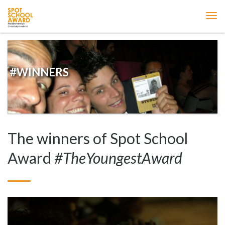
ME
#WINNERS
The winners of Spot School
Award
#TheYoungestAward