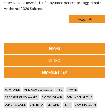
e iscriviti alla newsletter #staytuned per restare aggiornato.
Anche nel 2026 Salerno…
Leggi tutto...
NEWS
VIDEO
NEWSLETTER
#STAYTUNED
#THEYOUNGESTAWARD
AISLA
AWARD
BRIEF SPOT SCHOOL AWARD
CARITAS ITALIANA
COMUNE DI SALERNO
COMUNICAZIONE
CREATIVITÀ
DEADLINE
FERPI
GIOVANI CREATIVI