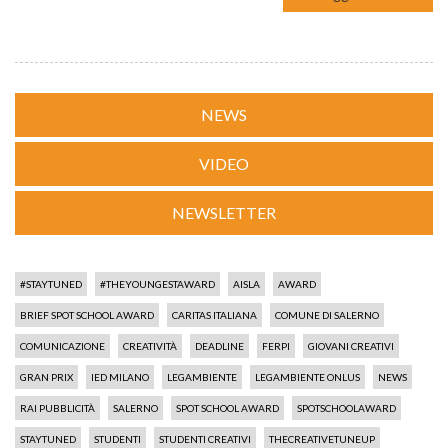
NEWS
VIDEO
NEWSLETTER
#STAYTUNED
#THEYOUNGESTAWARD
AISLA
AWARD
BRIEF SPOT SCHOOL AWARD
CARITAS ITALIANA
COMUNE DI SALERNO
COMUNICAZIONE
CREATIVITÀ
DEADLINE
FERPI
GIOVANI CREATIVI
GRAN PRIX
IED MILANO
LEGAMBIENTE
LEGAMBIENTE ONLUS
NEWS
RAI PUBBLICITÀ
SALERNO
SPOT SCHOOL AWARD
SPOTSCHOOLAWARD
STAYTUNED
STUDENTI
STUDENTI CREATIVI
THECREATIVETUNEUP