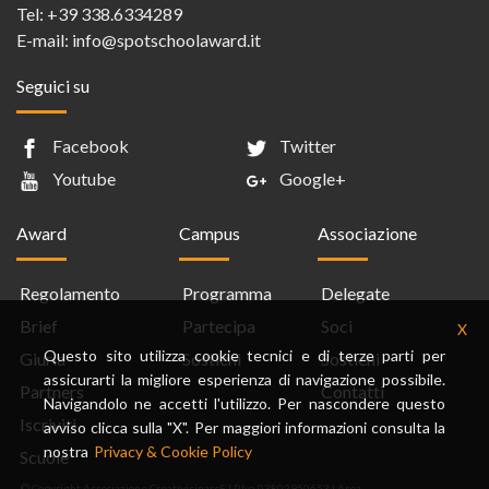
Tel:
+39 338.6334289
E-mail:
info@spotschoolaward.it
Seguici su
Facebook
Twitter
Youtube
Google+
Award
Campus
Associazione
Regolamento
Programma
Delegate
Brief
Partecipa
Soci
X
Questo sito utilizza cookie tecnici e di terze parti per
Giuria
Sostieni
Sostieni
assicurarti la migliore esperienza di navigazione possibile.
Partners
Contatti
Navigandolo ne accetti l'utilizzo. Per nascondere questo
Iscriviti
avviso clicca sulla "X". Per maggiori informazioni consulta la
nostra
Privacy & Cookie Policy
Scuole
© Copyright Associazione CreativisinascE | P.Iva 03802950653 |
Area