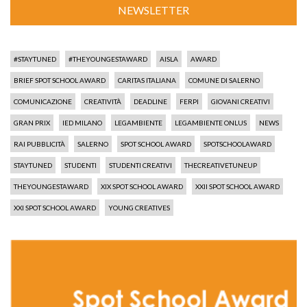
NEWSLETTER
#STAYTUNED
#THEYOUNGESTAWARD
AISLA
AWARD
BRIEF SPOT SCHOOL AWARD
CARITAS ITALIANA
COMUNE DI SALERNO
COMUNICAZIONE
CREATIVITÀ
DEADLINE
FERPI
GIOVANI CREATIVI
GRAN PRIX
IED MILANO
LEGAMBIENTE
LEGAMBIENTE ONLUS
NEWS
RAI PUBBLICITÀ
SALERNO
SPOT SCHOOL AWARD
SPOTSCHOOLAWARD
STAYTUNED
STUDENTI
STUDENTI CREATIVI
THECREATIVETUNEUP
THEYOUNGESTAWARD
XIX SPOT SCHOOL AWARD
XXII SPOT SCHOOL AWARD
XXI SPOT SCHOOL AWARD
YOUNG CREATIVES