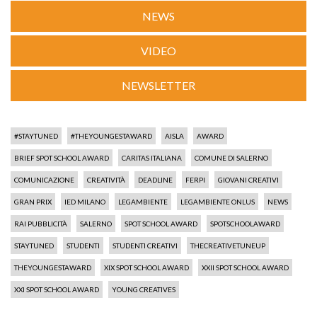
NEWS
VIDEO
NEWSLETTER
#STAYTUNED
#THEYOUNGESTAWARD
AISLA
AWARD
BRIEF SPOT SCHOOL AWARD
CARITAS ITALIANA
COMUNE DI SALERNO
COMUNICAZIONE
CREATIVITÀ
DEADLINE
FERPI
GIOVANI CREATIVI
GRAN PRIX
IED MILANO
LEGAMBIENTE
LEGAMBIENTE ONLUS
NEWS
RAI PUBBLICITÀ
SALERNO
SPOT SCHOOL AWARD
SPOTSCHOOLAWARD
STAYTUNED
STUDENTI
STUDENTI CREATIVI
THECREATIVETUNEUP
THEYOUNGESTAWARD
XIX SPOT SCHOOL AWARD
XXII SPOT SCHOOL AWARD
XXI SPOT SCHOOL AWARD
YOUNG CREATIVES