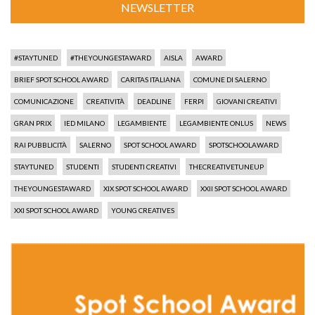
NEWSLETTER
#STAYTUNED
#THEYOUNGESTAWARD
AISLA
AWARD
BRIEF SPOT SCHOOL AWARD
CARITAS ITALIANA
COMUNE DI SALERNO
COMUNICAZIONE
CREATIVITÀ
DEADLINE
FERPI
GIOVANI CREATIVI
GRAN PRIX
IED MILANO
LEGAMBIENTE
LEGAMBIENTE ONLUS
NEWS
RAI PUBBLICITÀ
SALERNO
SPOT SCHOOL AWARD
SPOTSCHOOLAWARD
STAYTUNED
STUDENTI
STUDENTI CREATIVI
THECREATIVETUNEUP
THEYOUNGESTAWARD
XIX SPOT SCHOOL AWARD
XXII SPOT SCHOOL AWARD
XXI SPOT SCHOOL AWARD
YOUNG CREATIVES