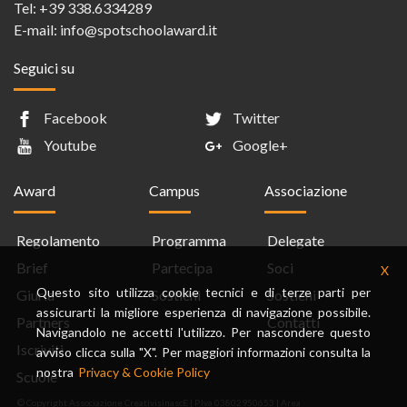
Tel:
+39 338.6334289
E-mail:
info@spotschoolaward.it
Seguici su
Facebook
Twitter
Youtube
Google+
Award
Campus
Associazione
Regolamento
Programma
Delegate
Brief
Partecipa
Soci
X
Questo sito utilizza cookie tecnici e di terze parti per
Giuria
Sostieni
Sostieni
assicurarti la migliore esperienza di navigazione possibile.
Partners
Contatti
Navigandolo ne accetti l'utilizzo. Per nascondere questo
Iscriviti
avviso clicca sulla "X". Per maggiori informazioni consulta la
nostra
Privacy & Cookie Policy
Scuole
© Copyright Associazione CreativisinascE | P.Iva 03802950653 |
Area