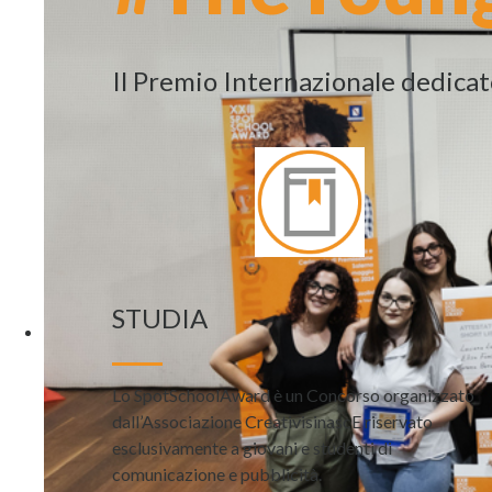
I NUOVI BRIEF SONO ON LINE!
PARTECIPA AL XXV SPOT SCHOOL 
Il Premio Internazionale dedicat
#THEYOUNGESTAWARD #25th #ANN
STUDIA
Lo SpotSchoolAward è un Concorso organizzato
dall’Associazione CreativisinascE riservato
esclusivamente a giovani e studenti di
comunicazione e pubblicità.