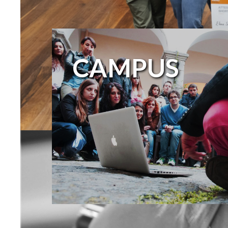
CAMPUS
#NEWTALENTS
RESTA INFORMATO PER FAR PARTE
DELLA PROSSIMA GENERAZIONE CR
Per ogni richiesta info@spotschoolawar