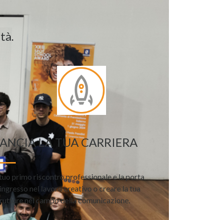
tà.
ANCIA LA TUA CARRIERA
 tuo primo riscontro professionale e la porta
ingresso nel lavoro creativo o creare la tua
rutture nel campo della comunicazione.