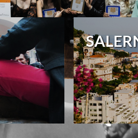
SALER
EATIVA
d.it