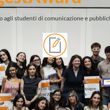
AWARD
o agli studenti di comunicazione e pubblici
IVERSARY
CREA
L
Mettiti alla prova con la realizzazione di campagne
Il
di comunicazione per Associazioni No-Profit.
d'
st