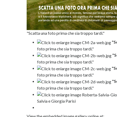
"Scatta una foto prima che sia troppo tardi."
"S
foto prima che sia troppo tardi."
"S
foto prima che sia troppo tardi."
"S
foto prima che sia troppo tardi."
"S
foto prima che sia troppo tardi."
Salvia e Giorgia Parisi
View the embedded image gallery online at: