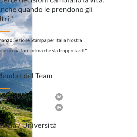
nche quando le prendono gli
ltri."
ronzo
Sezione Stampa per Italia Nostra
catta una foto prima che sia troppo tardi."
embri del Team
oberta Salvia
orgia Parisi
cuola / Università