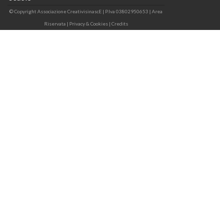
© Copyright Associazione CreativisinascE | P.Iva 03802950653 |
Area
Riservata
|
Privacy & Cookies
|
Credits