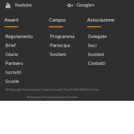
Youtube
Google+
Award
Campus
Associazione
Regolamento
Programma
Delegate
Brief
Partecipa
Soci
Giuria
Sostieni
Sostieni
Partners
Contatti
Iscriviti
Scuole
© Copyright Associazione CreativisinascE | P.Iva 03802950653 |
Area
Riservata
|
Privacy & Cookies
|
Credits