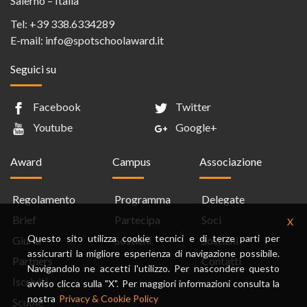
Salerno – Italia
Tel:
+39 338.6334289
E-mail:
info@spotschoolaward.it
Seguici su
Facebook
Twitter
Youtube
Google+
Award
Campus
Associazione
Regolamento
Programma
Delegate
Brief
Partecipa
Soci
X
Questo sito utilizza cookie tecnici e di terze parti per
Giuria
Sostieni
Sostieni
assicurarti la migliore esperienza di navigazione possibile.
Partners
Contatti
Navigandolo ne accetti l'utilizzo. Per nascondere questo
Iscriviti
avviso clicca sulla "X". Per maggiori informazioni consulta la
nostra
Privacy & Cookie Policy
Scuole