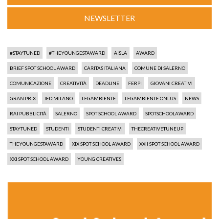
NEWSLETTER
#STAYTUNED
#THEYOUNGESTAWARD
AISLA
AWARD
BRIEF SPOT SCHOOL AWARD
CARITAS ITALIANA
COMUNE DI SALERNO
COMUNICAZIONE
CREATIVITÀ
DEADLINE
FERPI
GIOVANI CREATIVI
GRAN PRIX
IED MILANO
LEGAMBIENTE
LEGAMBIENTE ONLUS
NEWS
RAI PUBBLICITÀ
SALERNO
SPOT SCHOOL AWARD
SPOTSCHOOLAWARD
STAYTUNED
STUDENTI
STUDENTI CREATIVI
THECREATIVETUNEUP
THEYOUNGESTAWARD
XIX SPOT SCHOOL AWARD
XXII SPOT SCHOOL AWARD
XXI SPOT SCHOOL AWARD
YOUNG CREATIVES