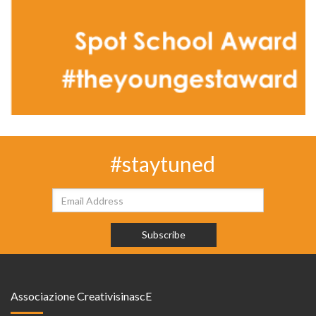
#staytuned
Associazione CreativisinascE