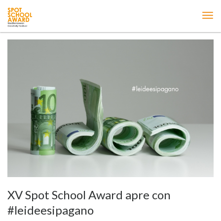
ME
XV Spot School Award apre con
#leideesipagano