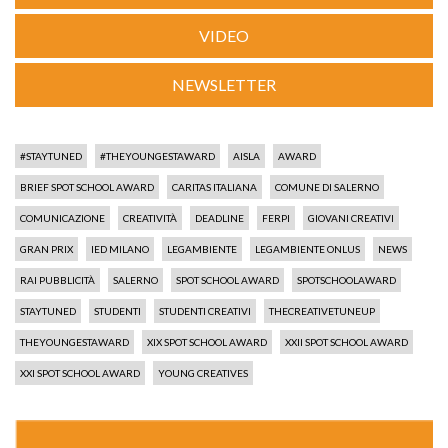
VIDEO
NEWSLETTER
#STAYTUNED
#THEYOUNGESTAWARD
AISLA
AWARD
BRIEF SPOT SCHOOL AWARD
CARITAS ITALIANA
COMUNE DI SALERNO
COMUNICAZIONE
CREATIVITÀ
DEADLINE
FERPI
GIOVANI CREATIVI
GRAN PRIX
IED MILANO
LEGAMBIENTE
LEGAMBIENTE ONLUS
NEWS
RAI PUBBLICITÀ
SALERNO
SPOT SCHOOL AWARD
SPOTSCHOOLAWARD
STAYTUNED
STUDENTI
STUDENTI CREATIVI
THECREATIVETUNEUP
THEYOUNGESTAWARD
XIX SPOT SCHOOL AWARD
XXII SPOT SCHOOL AWARD
XXI SPOT SCHOOL AWARD
YOUNG CREATIVES