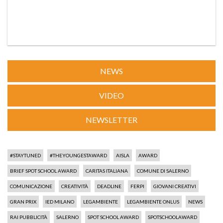
NEWS
VIDEO
NEWSLETTER
#STAYTUNED
#THEYOUNGESTAWARD
AISLA
AWARD
BRIEF SPOT SCHOOL AWARD
CARITAS ITALIANA
COMUNE DI SALERNO
COMUNICAZIONE
CREATIVITÀ
DEADLINE
FERPI
GIOVANI CREATIVI
GRAN PRIX
IED MILANO
LEGAMBIENTE
LEGAMBIENTE ONLUS
NEWS
RAI PUBBLICITÀ
SALERNO
SPOT SCHOOL AWARD
SPOTSCHOOLAWARD