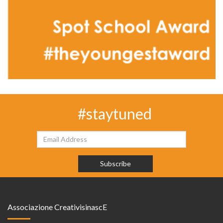
#staytuned
Associazione CreativisinascE