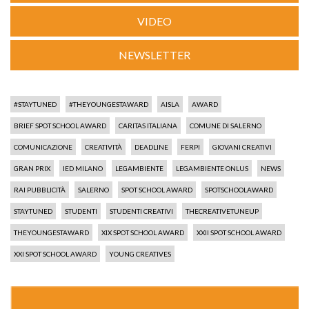
VIDEO
NEWSLETTER
#STAYTUNED
#THEYOUNGESTAWARD
AISLA
AWARD
BRIEF SPOT SCHOOL AWARD
CARITAS ITALIANA
COMUNE DI SALERNO
COMUNICAZIONE
CREATIVITÀ
DEADLINE
FERPI
GIOVANI CREATIVI
GRAN PRIX
IED MILANO
LEGAMBIENTE
LEGAMBIENTE ONLUS
NEWS
RAI PUBBLICITÀ
SALERNO
SPOT SCHOOL AWARD
SPOTSCHOOLAWARD
STAYTUNED
STUDENTI
STUDENTI CREATIVI
THECREATIVETUNEUP
THEYOUNGESTAWARD
XIX SPOT SCHOOL AWARD
XXII SPOT SCHOOL AWARD
XXI SPOT SCHOOL AWARD
YOUNG CREATIVES