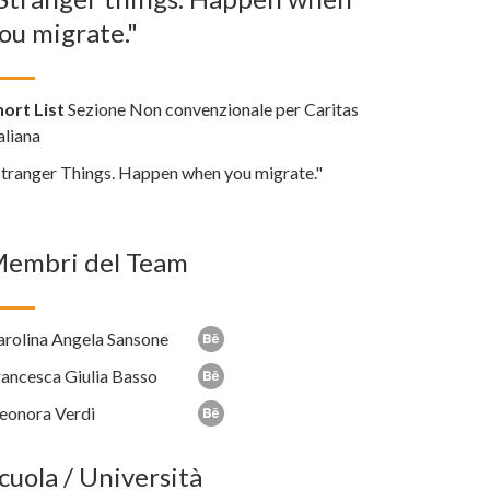
ou migrate."
hort List
Sezione Non convenzionale per Caritas
aliana
Stranger Things. Happen when you migrate."
embri del Team
arolina Angela Sansone
rancesca Giulia Basso
leonora Verdi
cuola / Università