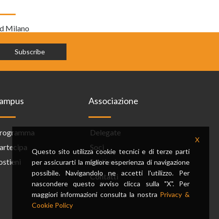
ed Milano
ampus
Associazione
rogramma
Delegate
X
artecipa
Soci
Questo sito utilizza cookie tecnici e di terze parti
ostieni
Sostieni
per assicurarti la migliore esperienza di navigazione
possibile. Navigandolo ne accetti l'utilizzo. Per
Contatti
nascondere questo avviso clicca sulla "X". Per
maggiori informazioni consulta la nostra
Privacy &
Cookie Policy