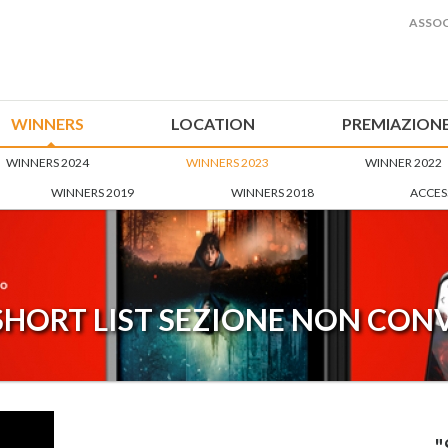
ASSOC
WINNERS
LOCATION
PREMIAZION
WINNERS 2024
WINNERS 2023
WINNER 2022
WINNERS 2019
WINNERS 2018
ACCES
 SHORT LIST SEZIONE NON CO
"