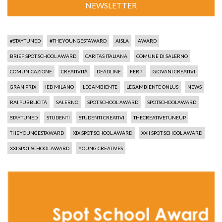
NEWSLETTER
#STAYTUNED
#THEYOUNGESTAWARD
AISLA
AWARD
BRIEF SPOT SCHOOL AWARD
CARITAS ITALIANA
COMUNE DI SALERNO
COMUNICAZIONE
CREATIVITÀ
DEADLINE
FERPI
GIOVANI CREATIVI
GRAN PRIX
IED MILANO
LEGAMBIENTE
LEGAMBIENTE ONLUS
NEWS
RAI PUBBLICITÀ
SALERNO
SPOT SCHOOL AWARD
SPOTSCHOOLAWARD
STAYTUNED
STUDENTI
STUDENTI CREATIVI
THECREATIVETUNEUP
THEYOUNGESTAWARD
XIX SPOT SCHOOL AWARD
XXII SPOT SCHOOL AWARD
XXI SPOT SCHOOL AWARD
YOUNG CREATIVES