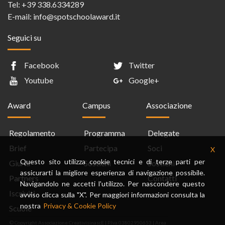
Tel:
+39 338.6334289
E-mail:
info@spotschoolaward.it
Seguici su
Facebook
Twitter
Youtube
Google+
Award
Campus
Associazione
Regolamento
Programma
Delegate
Brief
Partecipa
Soci
X
Questo sito utilizza cookie tecnici e di terze parti per
Giuria
Sostieni
Sostieni
assicurarti la migliore esperienza di navigazione possibile.
Partners
Contatti
Navigandolo ne accetti l'utilizzo. Per nascondere questo
Iscriviti
avviso clicca sulla "X". Per maggiori informazioni consulta la
nostra
Privacy & Cookie Policy
Scuole
© Copyright Associazione CreativisinascE | P.Iva 03802950653 |
Area