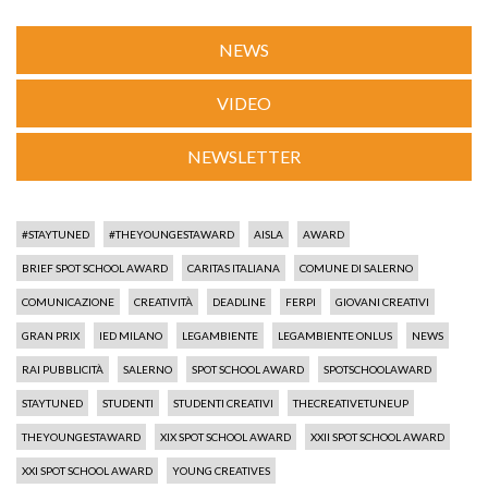
NEWS
VIDEO
NEWSLETTER
#STAYTUNED
#THEYOUNGESTAWARD
AISLA
AWARD
BRIEF SPOT SCHOOL AWARD
CARITAS ITALIANA
COMUNE DI SALERNO
COMUNICAZIONE
CREATIVITÀ
DEADLINE
FERPI
GIOVANI CREATIVI
GRAN PRIX
IED MILANO
LEGAMBIENTE
LEGAMBIENTE ONLUS
NEWS
RAI PUBBLICITÀ
SALERNO
SPOT SCHOOL AWARD
SPOTSCHOOLAWARD
STAYTUNED
STUDENTI
STUDENTI CREATIVI
THECREATIVETUNEUP
THEYOUNGESTAWARD
XIX SPOT SCHOOL AWARD
XXII SPOT SCHOOL AWARD
XXI SPOT SCHOOL AWARD
YOUNG CREATIVES