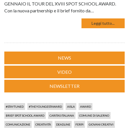
GENNAIO IL TOUR DEL XVIII SPOT SCHOOL AWARD.
Con la nuova partnership e il brief fornito da…
Leggi tutto...
NEWS
VIDEO
NEWSLETTER
#STAYTUNED
#THEYOUNGESTAWARD
AISLA
AWARD
BRIEF SPOT SCHOOL AWARD
CARITAS ITALIANA
COMUNE DI SALERNO
COMUNICAZIONE
CREATIVITÀ
DEADLINE
FERPI
GIOVANI CREATIVI