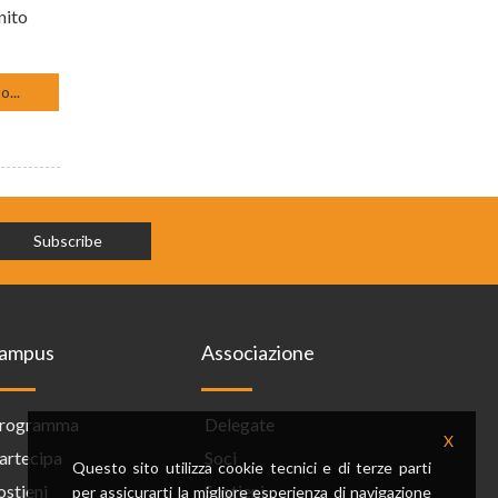
nito
o...
ampus
Associazione
rogramma
Delegate
X
artecipa
Soci
Questo sito utilizza cookie tecnici e di terze parti
ostieni
Sostieni
per assicurarti la migliore esperienza di navigazione