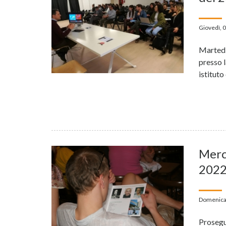
Giovedì, 
Martedi
presso 
istitut
Merc
2022
Domenica
Prosegu