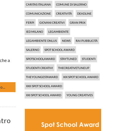
CARITAS ITALIANA
COMUNE DI SALERNO
COMUNICAZIONE
CREATIVITÀ
DEADLINE
FERPI
GIOVANI CREATIVI
GRAN PRIX
IED MILANO
LEGAMBIENTE
LEGAMBIENTE ONLUS
NEWS
RAI PUBBLICITÀ
SALERNO
SPOT SCHOOL AWARD
SPOTSCHOOLAWARD
STAYTUNED
STUDENTI
che a
STUDENTI CREATIVI
THECREATIVETUNEUP
THEYOUNGESTAWARD
XIX SPOT SCHOOL AWARD
XXII SPOT SCHOOL AWARD
o...
XXI SPOT SCHOOL AWARD
YOUNG CREATIVES
ntro