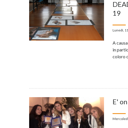
DEA
19
Lunedì, 1
A causa
in parti
coloro c
E' on
Mercoledì