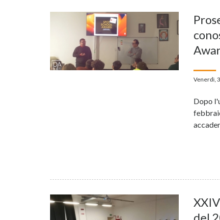
Prose
conos
Awar
Venerdì, 
Dopo l'
febbrai
accadem
XXIV
del 