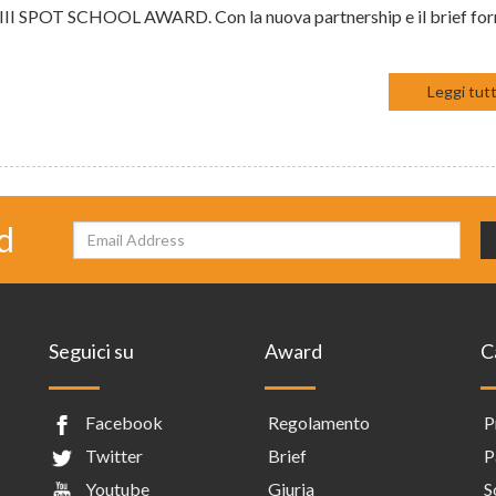
II SPOT SCHOOL AWARD. Con la nuova partnership e il brief for
Leggi tutt
d
Seguici su
Award
C
Facebook
Regolamento
P
Twitter
Brief
P
Youtube
Giuria
S