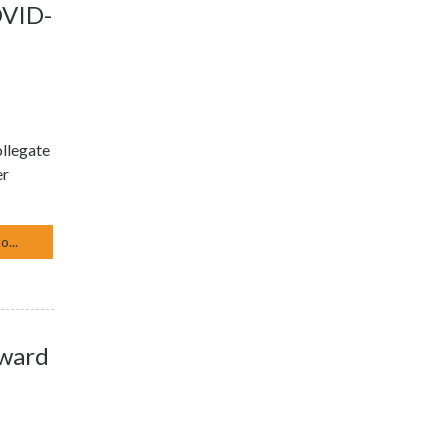
VID-
ollegate
er
o...
Award