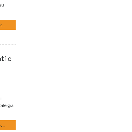
su
o...
ti e
i
bile già
o...