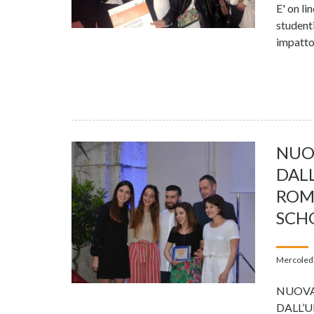
E' on li
studenti
impatto
NUO
DAL
ROMA
SCH
Mercoledì
NUOVA
DALL’