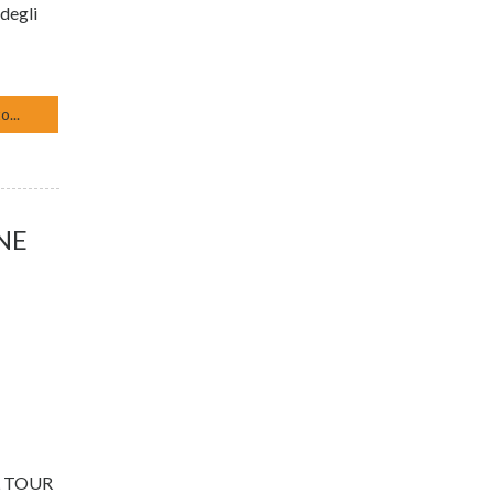
 degli
o...
NE
L TOUR