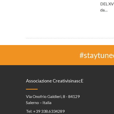
DEL XVI
da…
#staytune
Associazione CreativisinascE
Via Onofrio Galdieri, 8 - 84129
Salerno – Italia
Tel:
+39 338.6334289