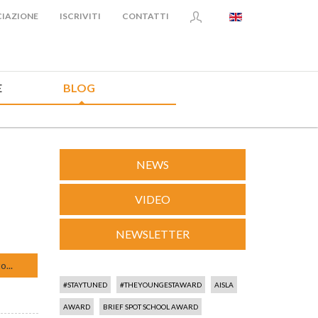
IAZIONE
ISCRIVITI
CONTATTI
E
BLOG
NEWS
VIDEO
NEWSLETTER
o...
#STAYTUNED
#THEYOUNGESTAWARD
AISLA
AWARD
BRIEF SPOT SCHOOL AWARD