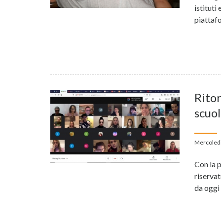
istitut
piattaf
Ritor
scuol
Mercoledì
Con la 
riservat
da oggi