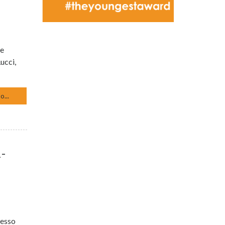
le
ucci,
o...
1-
resso