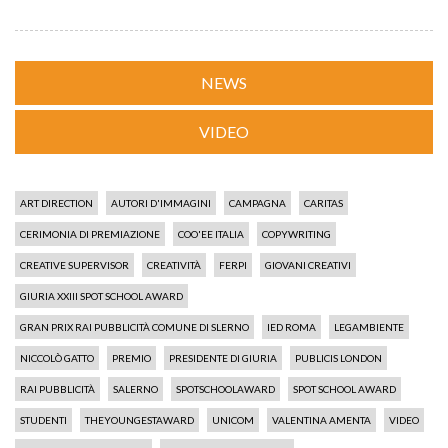
NEWS
VIDEO
ART DIRECTION
AUTORI D'IMMAGINI
CAMPAGNA
CARITAS
CERIMONIA DI PREMIAZIONE
COO'EE ITALIA
COPYWRITING
CREATIVE SUPERVISOR
CREATIVITÀ
FERPI
GIOVANI CREATIVI
GIURIA XXIII SPOT SCHOOL AWARD
GRAN PRIX RAI PUBBLICITÀ COMUNE DI SLERNO
IED ROMA
LEGAMBIENTE
NICCOLÒ GATTO
PREMIO
PRESIDENTE DI GIURIA
PUBLICIS LONDON
RAI PUBBLICITÀ
SALERNO
SPOTSCHOOLAWARD
SPOT SCHOOL AWARD
STUDENTI
THEYOUNGESTAWARD
UNICOM
VALENTINA AMENTA
VIDEO