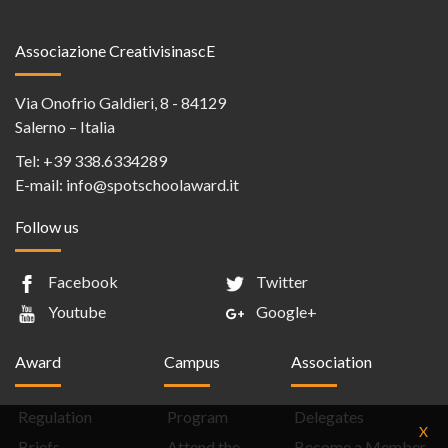
Associazione CreativisinascE
Via Onofrio Galdieri, 8 - 84129
Salerno – Italia
Tel:
+39 338.6334289
E-mail:
info@spotschoolaward.it
Follow us
Facebook
Twitter
Youtube
Google+
Award
Campus
Association
Regulation
Program
Delegates
X
Briefs
Attend the
Become a Member