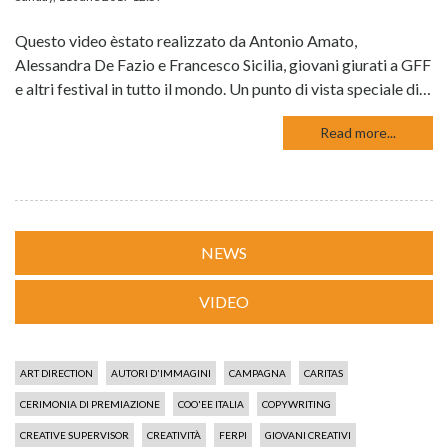
Questo video èstato realizzato da Antonio Amato,
Alessandra De Fazio e Francesco Sicilia, giovani giurati a GFF
e altri festival in tutto il mondo. Un punto di vista speciale di…
Read more...
NEWS
VIDEO
ART DIRECTION
AUTORI D'IMMAGINI
CAMPAGNA
CARITAS
CERIMONIA DI PREMIAZIONE
COO'EE ITALIA
COPYWRITING
CREATIVE SUPERVISOR
CREATIVITÀ
FERPI
GIOVANI CREATIVI