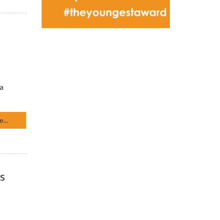
sa
...
s