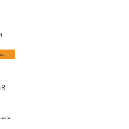
ri
...
IR
 costa