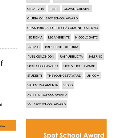
CREATIVITÀ
FERPI
GIOVANI CREATIVI
GIURIA XXIII SPOT SCHOOL AWARD
GRAN PRIX RAI PUBBLICITÀ COMUNE DI SLERNO
IED ROMA
LEGAMBIENTE
NICCOLÒ GATTO
PREMIO
PRESIDENTE DI GIURIA
PUBLICIS LONDON
RAI PUBBLICITÀ
SALERNO
ef
SPOTSCHOOLAWARD
SPOT SCHOOL AWARD
STUDENTI
THEYOUNGESTAWARD
UNICOM
VALENTINA AMENTA
VIDEO
XVIII SPOT SCHOOL AWARD
ni
XVII SPOT SCHOOL AWARD
...