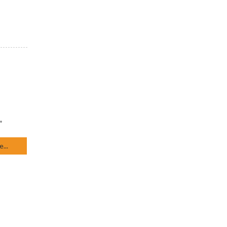
”
...