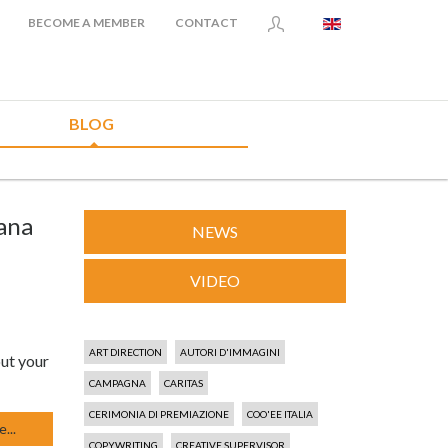
BECOME A MEMBER
CONTACT
BLOG
iana
NEWS
VIDEO
ART DIRECTION
AUTORI D'IMMAGINI
out your
CAMPAGNA
CARITAS
CERIMONIA DI PREMIAZIONE
COO'EE ITALIA
...
COPYWRITING
CREATIVE SUPERVISOR