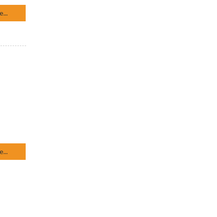
...
...