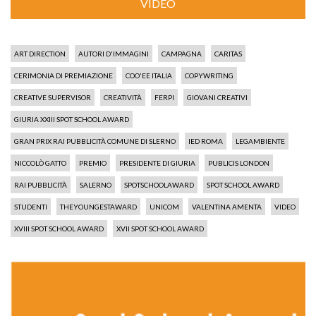
VIDEO
ART DIRECTION
AUTORI D'IMMAGINI
CAMPAGNA
CARITAS
CERIMONIA DI PREMIAZIONE
COO'EE ITALIA
COPYWRITING
CREATIVE SUPERVISOR
CREATIVITÀ
FERPI
GIOVANI CREATIVI
GIURIA XXIII SPOT SCHOOL AWARD
GRAN PRIX RAI PUBBLICITÀ COMUNE DI SLERNO
IED ROMA
LEGAMBIENTE
NICCOLÒ GATTO
PREMIO
PRESIDENTE DI GIURIA
PUBLICIS LONDON
RAI PUBBLICITÀ
SALERNO
SPOTSCHOOLAWARD
SPOT SCHOOL AWARD
STUDENTI
THEYOUNGESTAWARD
UNICOM
VALENTINA AMENTA
VIDEO
XVIII SPOT SCHOOL AWARD
XVII SPOT SCHOOL AWARD