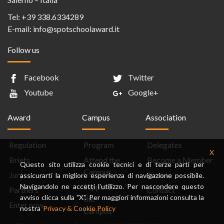
Tel:
+39 338.6334289
E-mail:
info@spotschoolaward.it
Follow us
Facebook
Twitter
Youtube
Google+
Award
Campus
Association
Regulation
Program
Delegates
X
Briefs
Attend the
Become a Member
Questo sito utilizza cookie tecnici e di terze parti per
Campus
Jury
Sustain
assicurarti la migliore esperienza di navigazione possibile.
Navigandolo ne accetti l'utilizzo. Per nascondere questo
Support
Partners
Contact
avviso clicca sulla "X". Per maggiori informazioni consulta la
the
Enter now
nostra
Privacy & Cookie Policy
Campus