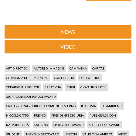
NEWS
VIDEO
ART DIRECTION
AUTORI D'IMMAGINI
CAMPAGNA
CARITAS
CERIMONIA DI PREMIAZIONE
COO'EE ITALIA
COPYWRITING
CREATIVE SUPERVISOR
CREATIVITÀ
FERPI
GIOVANI CREATIVI
GIURIA XXIII SPOT SCHOOL AWARD
GRAN PRIX RAI PUBBLICITÀ COMUNE DI SLERNO
IED ROMA
LEGAMBIENTE
NICCOLÒ GATTO
PREMIO
PRESIDENTE DI GIURIA
PUBLICIS LONDON
RAI PUBBLICITÀ
SALERNO
SPOTSCHOOLAWARD
SPOT SCHOOL AWARD
STUDENTI
THEYOUNGESTAWARD
UNICOM
VALENTINA AMENTA
VIDEO